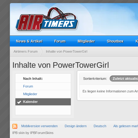
News & Artikel
Forum
Mitglieder
Shoutbox
K
Airtimers Forum
Inhalte von PowerTowerGirl
Inhalte von PowerTowerGirl
Nach Inhalt:
Sortierkriterium:
Zuletzt aktualis
Forum
Es liegen keine Informationen zum A
Mitglieder
Kalender
Mobilversion verwenden
Design ändern
Deutsch
Als gelesen mar
IPB skin
by
IPBForumSkins