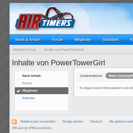
News & Artikel
Forum
Mitglieder
Shoutbox
K
Airtimers Forum
Inhalte von PowerTowerGirl
Inhalte von PowerTowerGirl
Nach Inhalt:
Sortierkriterium:
Wann hinzugef
Forum
Es liegen keine Informationen zum A
Mitglieder
Kalender
Mobilversion verwenden
Design ändern
Deutsch
Als gelesen mar
IPB skin
by
IPBForumSkins