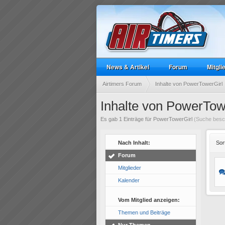
News & Artikel
Forum
Mitgli
Airtimers Forum
Inhalte von PowerTowerGirl
Inhalte von PowerTow
Es gab 1 Einträge für PowerTowerGirl
(Suche besch
Nach Inhalt:
Sor
Forum
Mitglieder
Kalender
Vom Mitglied anzeigen:
Themen und Beiträge