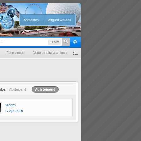
Anmelden
Mitglied werden
Forum
Forenregeln
Neue Inhalte anzeigen
olge:
Absteigend
Aufsteigend
Sandro
17 Apr 2015