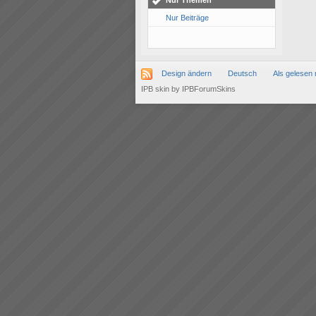
Nur Themen
Nur Beiträge
Design ändern
Deutsch
Als gelesen 
IPB skin
by
IPBForumSkins