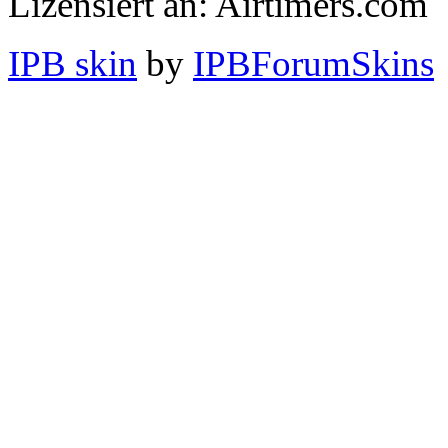
Lizensiert an: Airtimers.com
IPB skin
by
IPBForumSkins