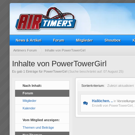
News & Artikel
Forum
Mitglieder
Shoutbox
K
Airtimers Forum
Inhalte von PowerTowerGirl
Inhalte von PowerTowerGirl
Es gab 1 Einträge für PowerTowerGirl
(Suche beschränkt auf: 07 August 25)
Nach Inhalt:
Sortierkriterium:
Zuletzt aktualisiert
Forum
Mitglieder
Hallöchen. ..
in
Vorstellunge
Erstellt von
PowerTowerGirl
,
Kalender
Vom Mitglied anzeigen:
Themen und Beiträge