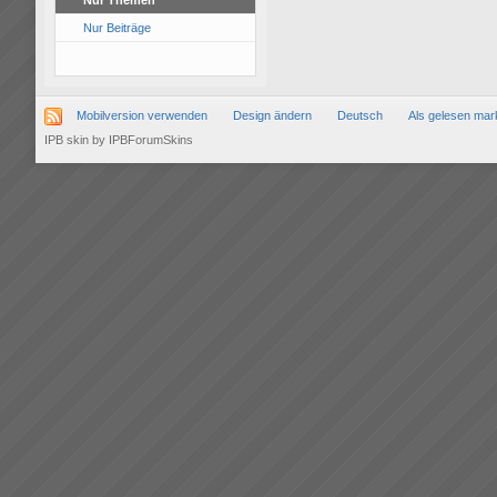
Nur Themen
Nur Beiträge
Mobilversion verwenden
Design ändern
Deutsch
Als gelesen mar
IPB skin
by
IPBForumSkins