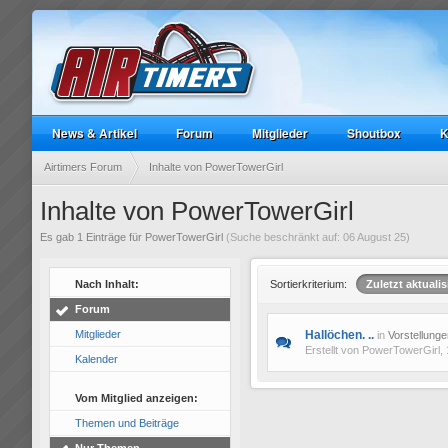
News & Artikel
Forum
Mitglieder
Shoutbox
K
Airtimers Forum
Inhalte von PowerTowerGirl
Inhalte von PowerTowerGirl
Es gab 1 Einträge für PowerTowerGirl
(Suche beschränkt auf: 06 August 25)
Nach Inhalt:
Sortierkriterium:
Zuletzt aktualis
Forum
Mitglieder
Hallöchen. ..
in
Vorstellunge
Erstellt von
PowerTowerGirl
,
Kalender
Vom Mitglied anzeigen:
Themen und Beiträge