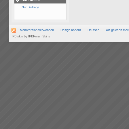
Nur Themen
Nur Beiträge
Mobilversion verwenden
Design ändern
Deutsch
Als gelesen mar
IPB skin
by
IPBForumSkins