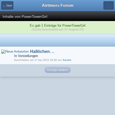
Airtimers Forum
← Start
Inhalte von PowerTowerGirl
Es gab 1 Einträge für PowerTowerGirl
(Suche beschränkt auf: 07 August 25)
Hallöchen. ..
In Vorstellungen
Geschrieben am 17 Apr 2015 19:28 von
Sandro
Design ändern