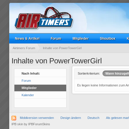
News & Artikel
Forum
Mitglieder
Shoutbox
K
Airtimers Forum
Inhalte von PowerTowerGirl
Inhalte von PowerTowerGirl
Nach Inhalt:
Sortierkriterium:
Wann hinzugef
Forum
Es liegen keine Informationen zum A
Mitglieder
Kalender
Mobilversion verwenden
Design ändern
Deutsch
Als gelesen mar
IPB skin
by
IPBForumSkins