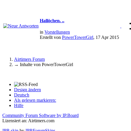
Hallöchen. ..
in
Vorstellungen
Erstellt von
PowerTowerGirl
, 17 Apr 2015
Airtimers Forum
→
Inhalte von PowerTowerGirl
Design ändern
Deutsch
Als gelesen markieren:
Hilfe
Community Forum Software by IP.Board
Lizensiert an: Airtimers.com
IPB skin
by
IPBForumSkins