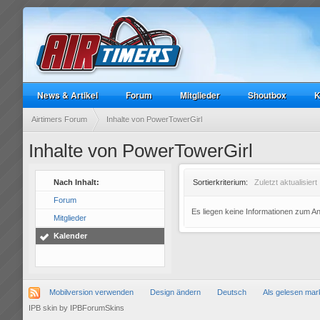
News & Artikel
Forum
Mitglieder
Shoutbox
K
Airtimers Forum
Inhalte von PowerTowerGirl
Inhalte von PowerTowerGirl
Nach Inhalt:
Sortierkriterium:
Zuletzt aktualisiert
Forum
Es liegen keine Informationen zum A
Mitglieder
Kalender
Mobilversion verwenden
Design ändern
Deutsch
Als gelesen mar
IPB skin
by
IPBForumSkins