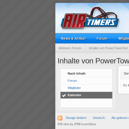
News & Artikel
Forum
Mitgli
Airtimers Forum
Inhalte von PowerTowerGirl
Inhalte von PowerTow
Nach Inhalt:
Sor
Forum
Es 
Mitglieder
Kalender
Design ändern
Deutsch
Als gelesen 
IPB skin
by
IPBForumSkins