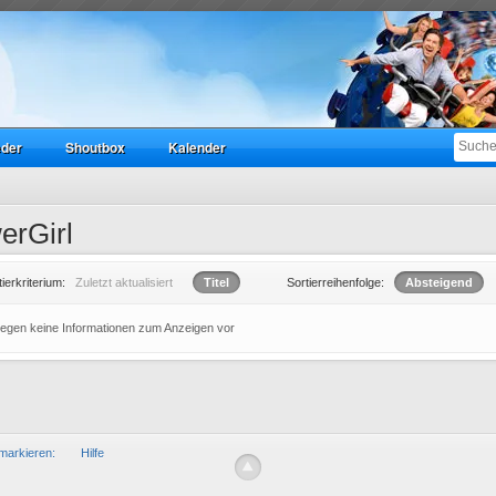
eder
Shoutbox
Kalender
erGirl
tierkriterium:
Zuletzt aktualisiert
Titel
Sortierreihenfolge:
Absteigend
liegen keine Informationen zum Anzeigen vor
markieren:
Hilfe