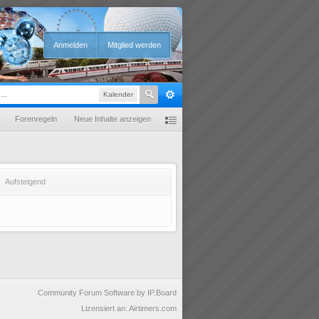
Anmelden
Mitglied werden
Kalender
Forenregeln
Neue Inhalte anzeigen
Aufsteigend
Community Forum Software by IP.Board
Lizensiert an: Airtimers.com