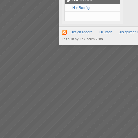
Nur Themen
Nur Beiträge
Design ändern
Deutsch
Als gelesen 
IPB skin
by
IPBForumSkins