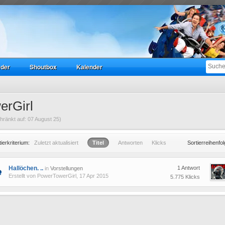
eder
Shoutbox
Kalender
erGirl
ränkt auf: 07 August 25)
tierkriterium:
Zuletzt aktualisiert
Titel
Antworten
Klicks
Sortierreihenfol
Hallöchen. ..
1 Antwort
in
Vorstellungen
Erstellt von
PowerTowerGirl
, 17 Apr 2015
5.775 Klicks