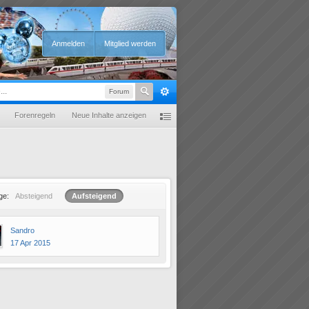
Anmelden
Mitglied werden
Forum
Forenregeln
Neue Inhalte anzeigen
ge:
Absteigend
Aufsteigend
Sandro
17 Apr 2015