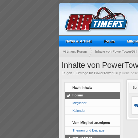
News & Artikel
Forum
Mitgli
Airtimers Forum
Inhalte von PowerTowerGirl
Inhalte von PowerTow
Es gab 1 Einträge für PowerTowerGirl
(Suche besch
Nach Inhalt:
Sor
Forum
Mitglieder
Kalender
Vom Mitglied anzeigen:
Themen und Beiträge