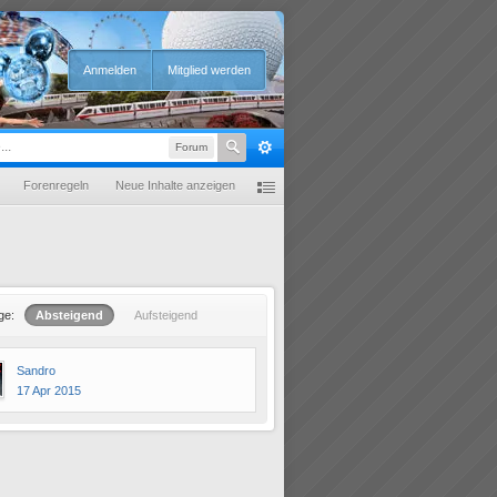
Anmelden
Mitglied werden
Forum
Forenregeln
Neue Inhalte anzeigen
ge:
Absteigend
Aufsteigend
Sandro
17 Apr 2015