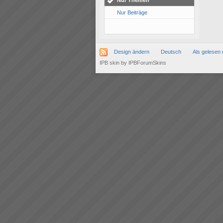
Nur Themen
Nur Beiträge
Design ändern
Deutsch
Als gelesen 
IPB skin
by
IPBForumSkins