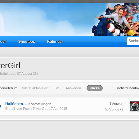
eder
Shoutbox
Kalender
erGirl
ränkt auf: 07 August 25)
tierkriterium:
Zuletzt aktualisiert
Titel
Antworten
Klicks
Sortierreihenfol
Hallöchen. ..
1 Antwort
in
Vorstellungen
Erstellt von
PowerTowerGirl
, 17 Apr 2015
5.775 Klicks