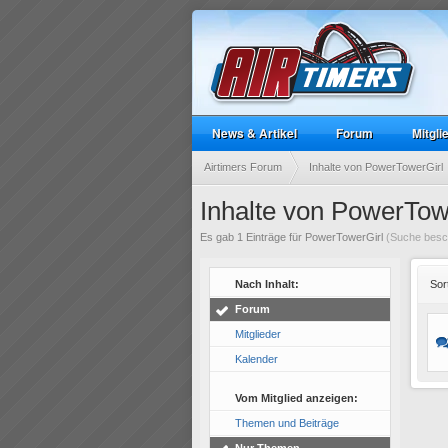
News & Artikel
Forum
Mitgli
Airtimers Forum
Inhalte von PowerTowerGirl
Inhalte von PowerTow
Es gab 1 Einträge für PowerTowerGirl
(Suche besch
Nach Inhalt:
Sor
Forum
Mitglieder
Kalender
Vom Mitglied anzeigen:
Themen und Beiträge