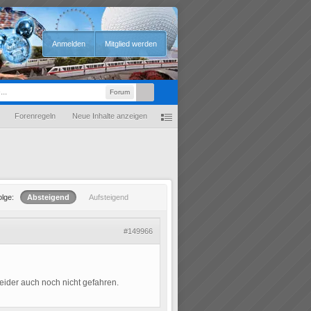
Anmelden
Mitglied werden
Forum
Forenregeln
Neue Inhalte anzeigen
olge:
Absteigend
Aufsteigend
#149966
leider auch noch nicht gefahren.