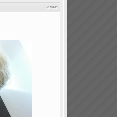
#149965