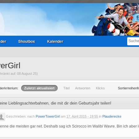
eder
Shoutbox
Kalender
erGirl
ränkt auf: 08 August 25)
tierkriterium:
Zuletzt aktualisiert
Titel
Antworten
Klicks
Sortierreihenf
eine Lieblingsachterbahnen, die mit dir dein Geburtsjahr teilen!
Geschrieben: nach
PowerTowerGirl
am
17. April 2015 - 19:55
in
Plauderecke
enne die meisten gar net. Deshalb sag ich Scirocco im Walibi Wavre. Bin ich aber 