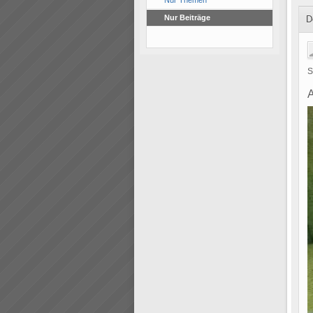
Nur Themen
Nur Beiträge
D
S
A