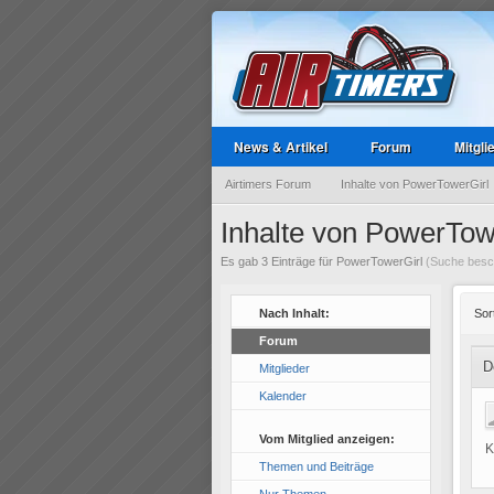
News & Artikel
Forum
Mitgli
Airtimers Forum
Inhalte von PowerTowerGirl
Inhalte von PowerTow
Es gab 3 Einträge für PowerTowerGirl
(Suche besch
Nach Inhalt:
Sor
Forum
D
Mitglieder
Kalender
Vom Mitglied anzeigen:
K
Themen und Beiträge