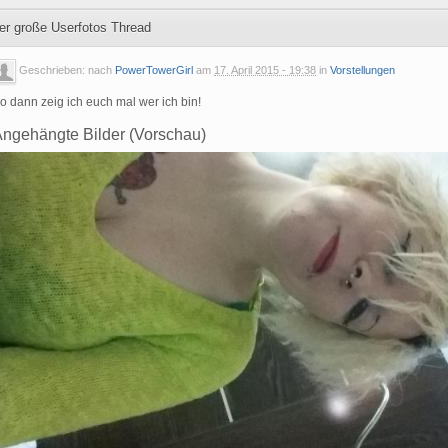
er große Userfotos Thread
Geschrieben: nach
PowerTowerGirl
am
17. April 2015 - 19:38
in
Vorstellungen
o dann zeig ich euch mal wer ich bin!
ngehängte Bilder (Vorschau)