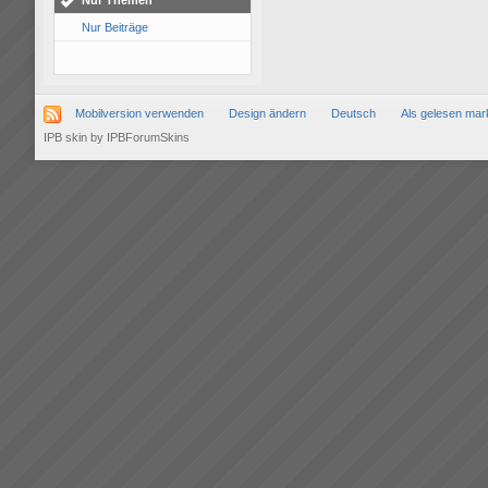
Nur Themen
Nur Beiträge
Mobilversion verwenden
Design ändern
Deutsch
Als gelesen mar
IPB skin
by
IPBForumSkins