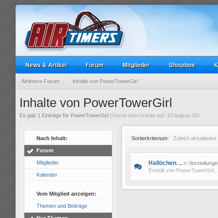
News & Artikel
Forum
Mitglieder
Shoutbox
K
Airtimers Forum
Inhalte von PowerTowerGirl
Inhalte von PowerTowerGirl
Es gab 1 Einträge für PowerTowerGirl
(Suche beschränkt auf: 10 August 25)
Nach Inhalt:
Sortierkriterium:
Zuletzt aktualisiert
Forum
Mitglieder
Hallöchen. ..
in
Vorstellunge
Erstellt von
PowerTowerGirl
,
Kalender
Vom Mitglied anzeigen:
Themen und Beiträge