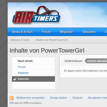
News & Artikel
Forum
Mitglieder
Shoutbox
K
Airtimers Forum
Inhalte von PowerTowerGirl
Inhalte von PowerTowerGirl
Nach Inhalt:
Sortierkriterium:
Zuletzt aktualis
Forum
Es liegen keine Informationen zum A
Mitglieder
Kalender
Mobilversion verwenden
Design ändern
Deutsch
Als gelesen mar
IPB skin
by
IPBForumSkins