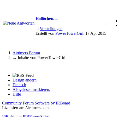
Hallöchen. ..
in
Vorstellungen
Erstellt von
PowerTowerGirl
, 17 Apr 2015
Airtimers Forum
→
Inhalte von PowerTowerGirl
Design ändern
Deutsch
Als gelesen markieren:
Hilfe
Community Forum Software by IP.Board
Lizensiert an: Airtimers.com
IPB skin
by
IPBForumSkins